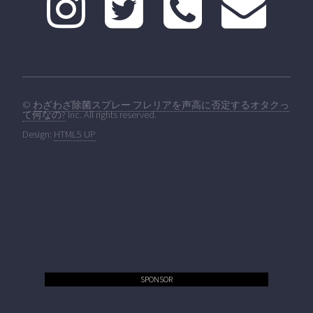
©
わざわざ除菌スプレー フレリアを声高に否定するオタクっ
て何なの?
Inc. All rights reserved.
Design:
HTML5 UP
SPONSOR