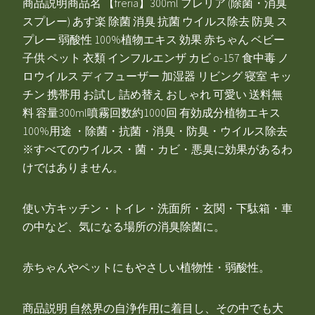
商品説明商品名 【freria】300ml フレリア (除菌・消臭
スプレー) あす楽 除菌 消臭 抗菌 ウイルス除去 防臭 ス
プレー 弱酸性 100%植物エキス 効果 赤ちゃん ベビー
子供 ペット 衣類 インフルエンザ カビ o-157 食中毒 ノ
ロウイルス ディフューザー 加湿器 リビング 寝室 キッ
チン 携帯用 お試し 詰め替え おしゃれ 可愛い 送料無
料 容量300ml噴霧回数約1000回 有効成分植物エキス
100%用途 ・除菌・抗菌・消臭・防臭・ウイルス除去
※すべてのウイルス・菌・カビ・悪臭に効果があるわ
けではありません。
使い方キッチン・トイレ・洗面所・玄関・下駄箱・車
の中など、気になる場所の消臭除菌に。
赤ちゃんやペットにもやさしい植物性・弱酸性。
商品説明 自然界の自浄作用に着目し、その中でも大